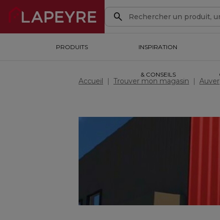
PRODUITS
PRODUITS
INSPIRATION & CONSEILS
INSPIRATION
OUTILS DE CONCEPTION
& CONSEILS
Accueil
Trouver mon magasin
Auver