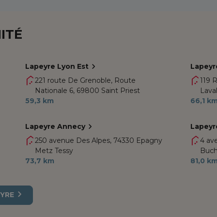
ITÉ
Lapeyre Lyon Est
Lapeyr
221 route De Grenoble, Route
119 R
Nationale 6,
69800 Saint Priest
Lava
59,3 km
66,1 k
Lapeyre Annecy
Lapeyr
250 avenue Des Alpes,
74330 Epagny
4 av
Metz Tessy
Buchi
73,7 km
81,0 k
EYRE