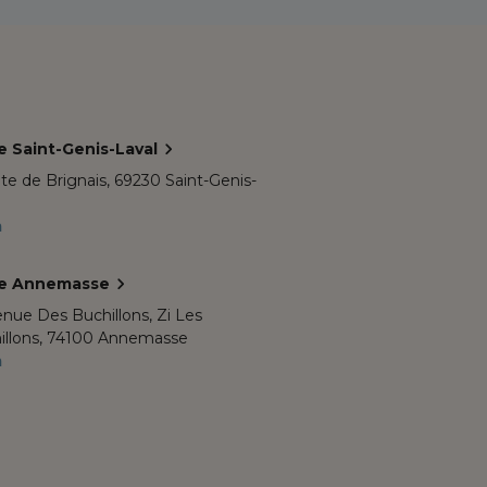
e Saint-Genis-Laval
te de Brignais,
69230 Saint-Genis-
l
m
e Annemasse
enue Des Buchillons, Zi Les
llons,
74100 Annemasse
m