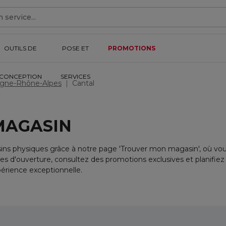
POSE ET SERVICES
OUTILS DE
PROMOTIONS
POSE ET
PROMOTIONS
CONCEPTION
SERVICES
gne-Rhône-Alpes
Cantal
MAGASIN
 physiques grâce à notre page 'Trouver mon magasin', où vous 
aires d'ouverture, consultez des promotions exclusives et planif
érience exceptionnelle.