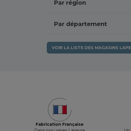
Par région
Normandie
Grande-Terre
Par département
Hauts-de-France
Auvergne-Rhône-Alpes
Pyrénées-Atlantiques
Seine-et-Marne
VOIR LA LISTE DES MAGASINS LAP
Vaucluse
Landes
Fabrication Française
Dans nos usines Lapeyre
Un 