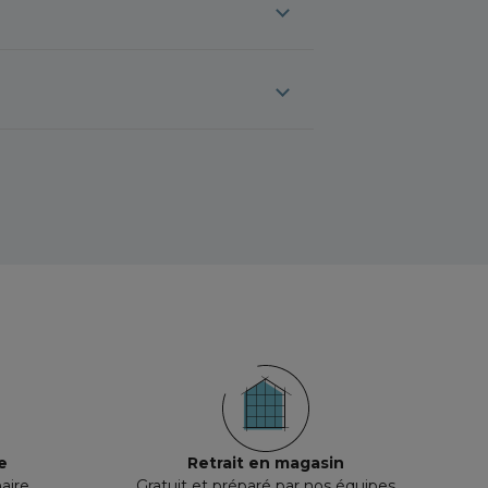
e
al de Loire
ne-Franche-Comté
-Aquitaine
laine
ritime
e
Retrait en magasin
aire
Gratuit et préparé par nos équipes