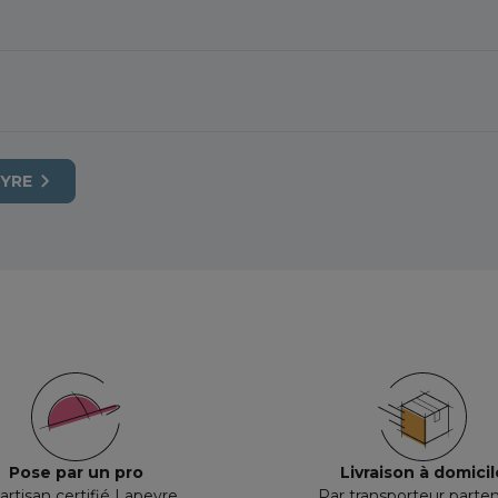
Grand Est
Occitani
Île-de-France
Centre-V
Bretagne
Bourgog
Provence-Alpes-Côte d'Azur
Nouvelle
Val-de-Marne
Ille-et-Vi
Val-d'Oise
Corrèze
EYRE
Morbihan
Seine-Ma
Allier
Ain
Pose par un pro
Livraison à domicil
artisan certifié Lapeyre
Par transporteur parten