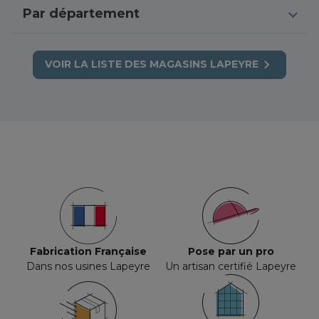
Par département
Occitanie
Nouvelle-Aquitaine
Marne
Grande-Terre
Seine-Saint-Denis
Auvergne-Rhône-Alpes
VOIR LA LISTE DES MAGASINS LAPEYRE
Alpes-Maritimes
Île-de-France
Loire
Normandie
Rhône
Provence-Alpes-Côte d'Azur
Hérault
Hauts-de-France
Aube
Grand Est
Ille-et-Vilaine
Bourgogne-Franche-Comté
Vaucluse
Bretagne
Haute-Loire
Nord
Hautes-Pyrénées
Fabrication Française
Pose par un pro
Dans nos usines Lapeyre
Un artisan certifié Lapeyre