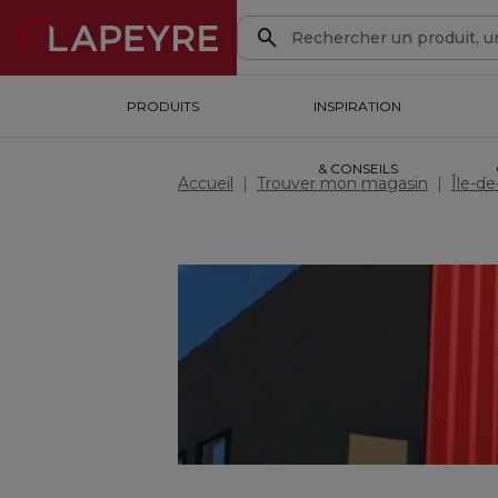
PRODUITS
PRODUITS
INSPIRATION & CONSEILS
INSPIRATION
OUTILS DE CONCEPTION
& CONSEILS
Accueil
Trouver mon magasin
Île-d