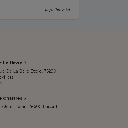
apprécié
15 juillet 2026
e Le Havre
e De La Belle Etoile,
76290
villiers
m
e Chartres
e Jean Perrin,
28600 Luisant
m