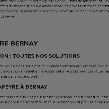
bains, menuiserie, fenêtres, portes et solutions de rangement. Pa
s offres du moment pour avancer dans vos projets en toute séréni
sines comme Beaumont-le-Roger ou Pont-Audemer, venez en ma
c Lapeyre.
YRE BERNAY
SON : TOUTES NOS SOLUTIONS
ets, bénéficiez des solutions de financement travaux proposées ave
 domicile ou un retrait en magasin selon vos préférences. À Bernay
er dans votre projet.
LAPEYRE À BERNAY
 menuisiers qualifiés pour réaliser vos découpes sur mesure, as
essionnels performants, chaque réalisation est précise et rapide