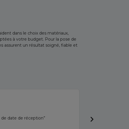
ident dans le choix des matériaux,
aptées à votre budget. Pour la pose de
s assurent un résultat soigné, fiable et
SERGE L
 de date de réception
Articles de qualité, très bien emballés. Ac
sympathique.Professionnel et à 