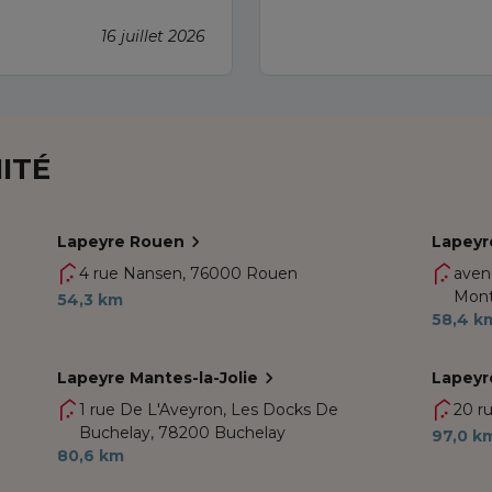
16 juillet 2026
ITÉ
Lapeyre Rouen
Lapeyr
4 rue Nansen,
76000 Rouen
avenu
Monti
54,3 km
58,4 k
Lapeyre Mantes-la-Jolie
Lapeyr
1 rue De L'Aveyron, Les Docks De
20 ru
Buchelay,
78200 Buchelay
97,0 k
80,6 km