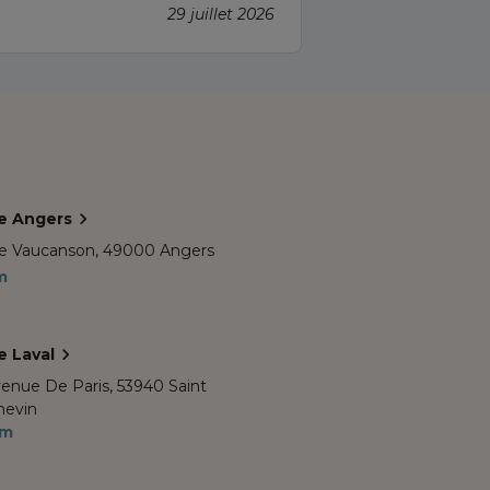
29 juillet 2026
e Angers
e Vaucanson,
49000 Angers
m
e Laval
venue De Paris,
53940 Saint
hevin
km