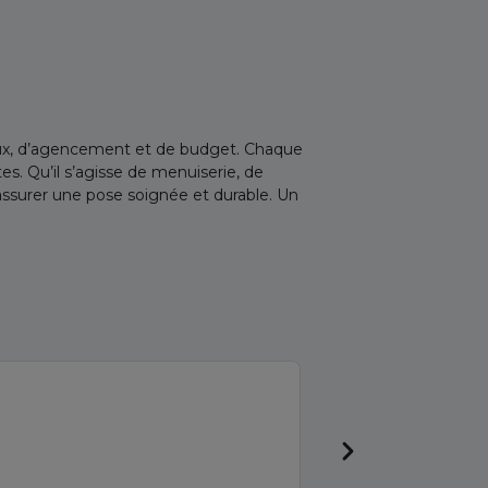
iaux, d’agencement et de budget. Chaque
s. Qu’il s’agisse de menuiserie, de
 assurer une pose soignée et durable. Un
Thierry D
Arrivé prit en ch