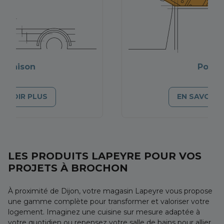
Livraison
Pose
SAVOIR PLUS
EN SAVOIR 
LES PRODUITS LAPEYRE POUR VOS
PROJETS À BROCHON
À proximité de Dijon, votre magasin Lapeyre vous propose
une gamme complète pour transformer et valoriser votre
logement. Imaginez une cuisine sur mesure adaptée à
votre quotidien ou repensez votre salle de bains pour allier